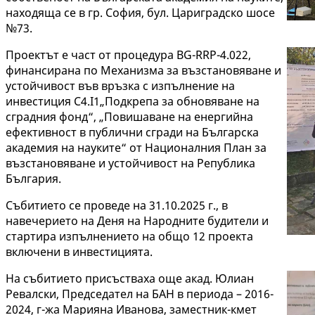
находяща се в гр. София, бул. Цариградско шосе
№73.
Проектът е част от процедура BG-RRP-4.022,
финансирана по Механизма за възстановяване и
устойчивост във връзка с изпълнение на
инвестиция C4.I1„Подкрепа за обновяване на
сградния фонд“, „Повишаване на енергийна
ефективност в публични сгради на Българска
академия на науките“ от Националния План за
възстановяване и устойчивост на Република
България.
Събитието се проведе на 31.10.2025 г., в
навечерието на Деня на Народните будители и
стартира изпълнението на общо 12 проекта
включени в инвестицията.
На събитието присъстваха още акад. Юлиан
Ревалски, Председател на БАН в периода – 2016-
2024, г-жа Марияна Иванова, заместник-кмет