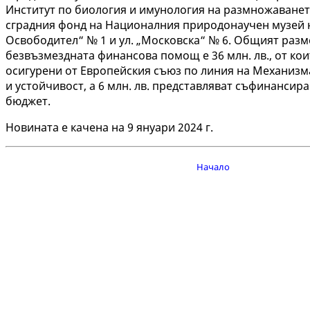
Институт по биология и имунология на размножаването
сградния фонд на Националния природонаучен музей н
Освободител“ № 1 и ул. „Московска“ № 6. Общият разм
безвъзмездната финансова помощ е 36 млн. лв., от коит
осигурени от Европейския съюз по линия на Механизм
и устойчивост, а 6 млн. лв. представляват съфинансир
бюджет.
Новината е качена на 9 януари 2024 г.
Начало