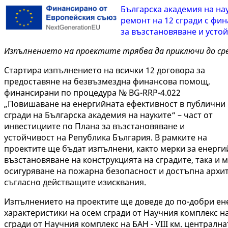
Българска академия на на
ремонт на 12 сгради с фи
за възстановяване и усто
Изпълнението на проектите трябва да приключи до сре
Стартира изпълнението на всички 12 договора за
предоставяне на безвъзмездна финансова помощ,
финансирани по процедура № BG-RRP-4.022
„Повишаване на енергийната ефективност в публични
сгради на Българска академия на науките“ – част от
инвестициите по Плана за възстановяване и
устойчивост на Република България. В рамките на
проектите ще бъдат изпълнени, както мерки за енерги
възстановяване на конструкцията на сградите, така и 
осигуряване на пожарна безопасност и достъпна архи
съгласно действащите изисквания.
Изпълнението на проектите ще доведе до по-добри е
характеристики на осем сгради от Научния комплекс на Б
сгради от Научния комплекс на БАН - VIII км. централна