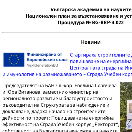
Българска академия на науките
Национален план за възстановяване и ус
Процедура № BG-RRP-4.022
Новини
Стартираха строителните 
повишаване на енергийна
Централната сграда на Ин
и имунология на размножаването – Сграда Учебен корп
Председателят на БАН чл.-кор. Евелина Славчева
и Юра Витанова, заместник-министър на
регионалното развитие и благоустройството и
ръководител на Структурата за наблюдение и
докладване, дадоха начало на строителните
дейности по проект: Повишаване на енергийна
ефективност на Сграда Учебен корпус „Ректорат“,
собственост на Българската академия на науките,