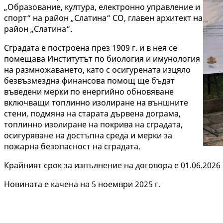
„Образование, култура, електронно управление и
спорт“ на район „Слатина“ СО, главен архитект на
район „Слатина“.
Сградата е построена през 1909 г. и в нея се
помещава Институтът по биология и имунология
на размножаването, като с осигурената изцяло
безвъзмездна финансова помощ ще бъдат
въведени мерки по енергийно обновяване
включващи топлинно изолиране на външните
стени, подмяна на старата дървена дограма,
топлинно изолиране на покрива на сградата,
осигуряване на достъпна среда и мерки за
пожарна безопасност на сградата.
Крайният срок за изпълнение на договора е 01.06.2026 
Новината е качена на 5 ноември 2025 г.